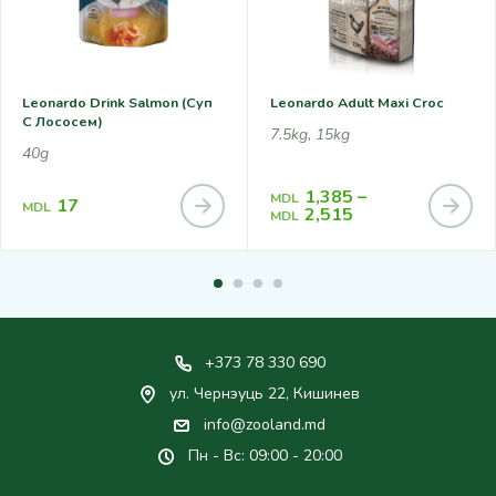
Leonardo Drink Salmon (суп
Leonardo Adult Maxi Croc
С Лососем)
7.5kg, 15kg
40g
1,385
–
MDL
17
MDL
2,515
MDL
+373 78 330 690
ул. Чернэуць 22, Кишинев
info@zooland.md
Пн - Вс: 09:00 - 20:00