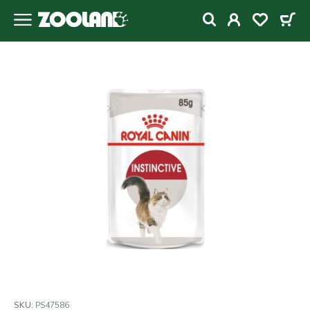
SKU:
PS47586