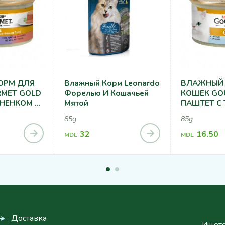
ОРМ ДЛЯ
Влажный Корм Leonardo
ВЛАЖНЫЙ 
MET GOLD
Форелью И Кошачьей
КОШЕК GO
ГНЕНКОМ И
Мятой
ПАШТЕТ С 
85g
85g
32
16.50
MDL
MDL
Доставка