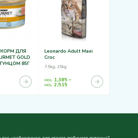
КОРМ ДЛЯ
Leonardo Adult Maxi
Влажный
URMET GOLD
Croc
С Говяди
ТУНЦОМ 85Г
7.5kg, 15kg
85g
1,385
–
MDL
32
MDL
2,515
MDL