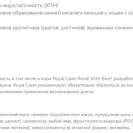
я недостаточность (ХПН)
вов образования камней оксалата кальция у кошек с 
вов уролитиаза (уратов, цистинов), вызванных сниже
ы, в том числе и корм Royal Canin Renal With Beef, разрабо
рача. Royal Canin рекомендует обязательно обратиться за ко
должением применения ветеринарной диеты.
еничная мука, свинина, подсолнечное масло, кукурузная мука, 
ия, цеолит), целлюлоза, рыбий жир, фруктоолигосахариды (ФОС)
чник лютеина), микроэлементы (в хелатной форме), витамины.