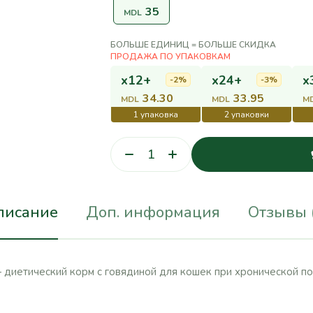
35
MDL
БОЛЬШЕ ЕДИНИЦ = БОЛЬШЕ СКИДКА
x12+
x24+
x
-2%
-3%
34.30
33.95
MDL
MDL
M
писание
Доп. информация
Отзывы 
— диетический корм с говядиной для кошек при хронической п