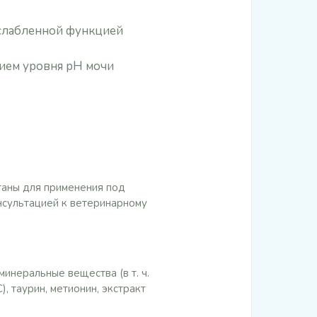
ослабленной функцией
нием уровня рН мочи
таны для применения под
нсультацией к ветеринарному
минеральные вещества (в т. ч.
, таурин, метионин, экстракт