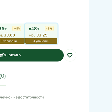
36+
x48+
-4%
-5%
33.60
33.25
DL
MDL
В КОРЗИНУ
(0)
очечной недостаточности.