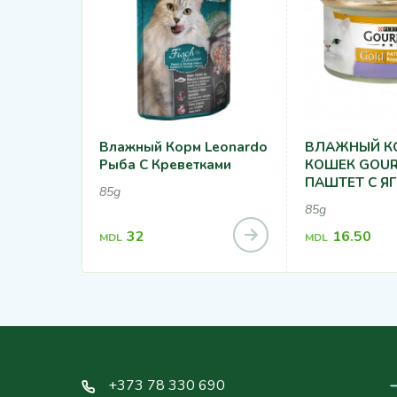
Влажный Корм Leonardo
ВЛАЖНЫЙ К
Рыба С Креветками
КОШЕК GOUR
ПАШТЕТ С Я
85g
УТКОЙ 85Г
85g
32
16.50
MDL
MDL
+373 78 330 690