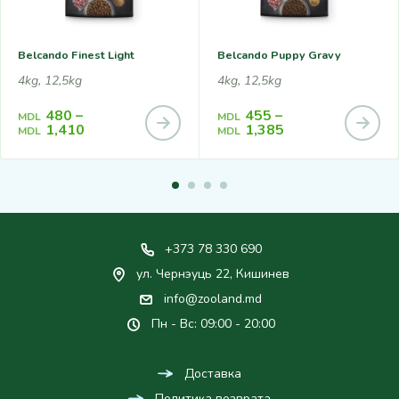
Belcando Finest Light
Belcando Puppy Gravy
4kg, 12,5kg
4kg, 12,5kg
480
–
455
–
MDL
MDL
1,410
1,385
MDL
MDL
+373 78 330 690
ул. Чернэуць 22, Кишинев
info@zooland.md
Пн - Вс: 09:00 - 20:00
Доставка
Политика возврата