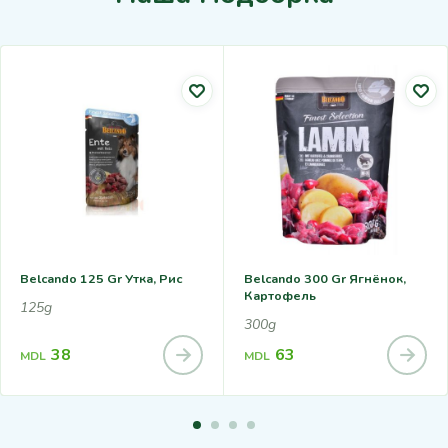
Belcando 125 Gr Утка, Рис
Belcando 300 Gr Ягнёнок,
Картофель
125g
300g
38
63
MDL
MDL