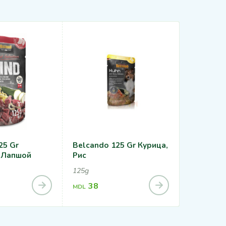
25 Gr
Belcando 125 Gr Курица,
Belcando 
С Лапшой
Рис
12,5kg, 22,
125g
1,21
MDL
38
MDL
2,11
MDL