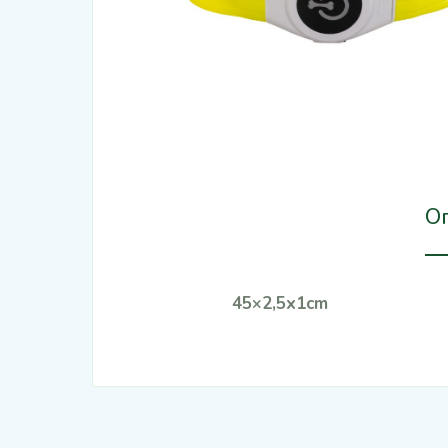
О
45×2,5x1cm