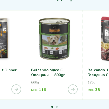
lt Dinner
Belcando Мясо С
Belcando 1
Овощами — 800gr
Говядина 
800g
125g
116
38
MDL
MDL