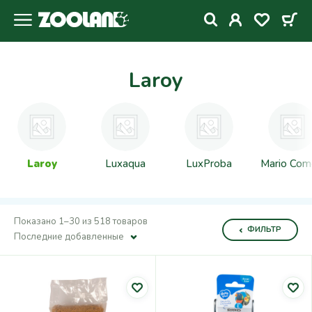
Laroy
Laroy
Luxaqua
LuxProba
Mario Com
Показано 1–30 из 518 товаров
ФИЛЬТР
Последние добавленные