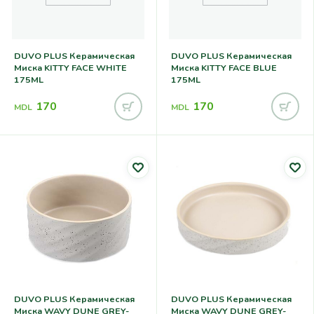
DUVO PLUS Керамическая
DUVO PLUS Керамическая
Миска KITTY FACE WHITE
Миска KITTY FACE BLUE
175ML
175ML
170
170
MDL
MDL
DUVO PLUS Керамическая
DUVO PLUS Керамическая
Миска WAVY DUNE GREY-
Миска WAVY DUNE GREY-