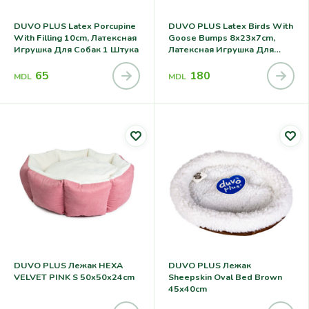
DUVO PLUS Latex Porcupine
DUVO PLUS Latex Birds With
With Filling 10cm, Латексная
Goose Bumps 8x23x7cm,
Игрушка Для Собак 1 Штука
Латексная Игрушка Для
Собак 1 Штука
65
180
MDL
MDL
DUVO PLUS Лежак HEXA
DUVO PLUS Лежак
VELVET PINK S 50x50x24cm
Sheepskin Oval Bed Brown
45x40cm