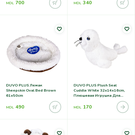
700
340
MDL
MDL
DUVO PLUS Лежак
DUVO PLUS Plush Seal
Sheepskin Oval Bed Brown
Cuddle White 32x14x16cm,
61x50cm
Плюшевая Игрушка Для
Собак
490
170
MDL
MDL