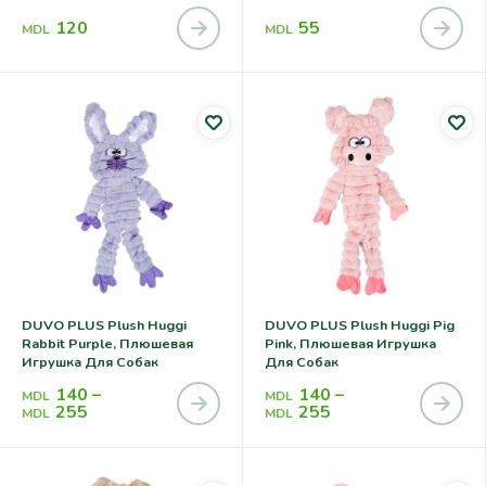
Игрушка Для Собак 1 Штука
120
55
MDL
MDL
DUVO PLUS Plush Huggi
DUVO PLUS Plush Huggi Pig
Rabbit Purple, Плюшевая
Pink, Плюшевая Игрушка
Игрушка Для Собак
Для Собак
140
–
140
–
MDL
MDL
255
255
MDL
MDL