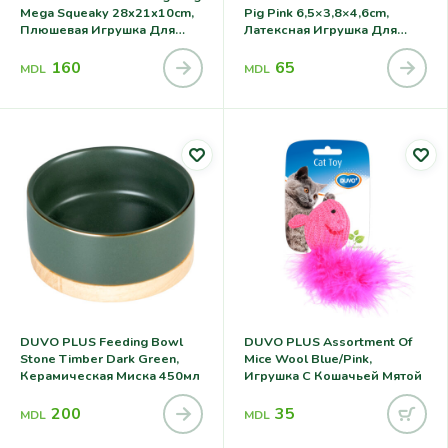
Mega Squeaky 28x21x10cm,
Pig Pink 6,5×3,8×4,6cm,
Плюшевая Игрушка Для
Латексная Игрушка Для
Собак
Собак
160
65
MDL
MDL
DUVO PLUS Feeding Bowl
DUVO PLUS Assortment Of
Stone Timber Dark Green,
Mice Wool Blue/pink,
Керамическая Миска 450мл
Игрушка С Кошачьей Мятой
200
35
MDL
MDL