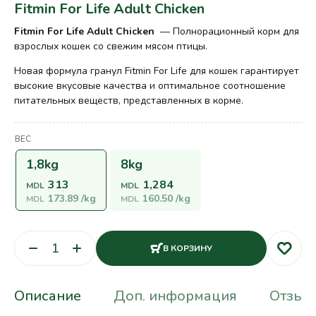
Fitmin For Life Adult Chicken
Fitmin For Life Adult Chicken
— Полнорационный корм для
взрослых кошек со свежим мясом птицы.
Новая формула гранул Fitmin For Life для кошек гарантирует
высокие вкусовые качества и оптимальное соотношение
питательных веществ, представленных в корме.
ВЕС
1,8kg
8kg
313
1,284
MDL
MDL
173.89
/kg
160.50
/kg
MDL
MDL
В КОРЗИНУ
Описание
Доп. информация
Отзывы