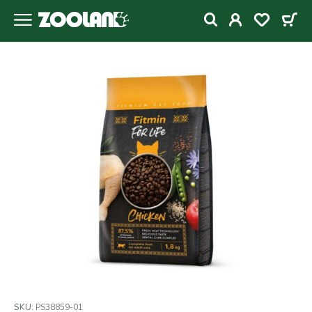
SKU:
PS38859-01