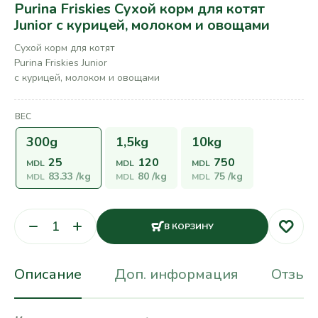
Purina Friskies Сухой корм для котят
Junior с курицей, молоком и овощами
Сухой корм для котят
Purina Friskies Junior
с курицей, молоком и овощами
ВЕС
300g
1,5kg
10kg
25
120
750
MDL
MDL
MDL
83.33
/kg
80
/kg
75
/kg
MDL
MDL
MDL
В КОРЗИНУ
Описание
Доп. информация
Отзывы