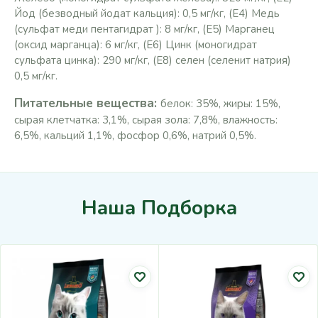
Йод (безводный йодат кальция): 0,5 мг/кг, (Е4) Медь
(сульфат меди пентагидрат ): 8 мг/кг, (Е5) Марганец
(оксид марганца): 6 мг/кг, (Е6) Цинк (моногидрат
сульфата цинка): 290 мг/кг, (Е8) селен (селенит натрия)
0,5 мг/кг.
Питательные вещества:
белок: 35%, жиры: 15%,
сырая клетчатка: 3,1%, сырая зола: 7,8%, влажность:
6,5%, кальций 1,1%, фосфор 0,6%, натрий 0,5%.
Наша Подборка