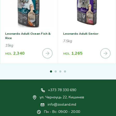
Leonardo Adult Ocean Fish &
Leonardo Adult Senior
Rice
7.5kg
15kg
2,340
1,265
MDL
MDL
+373 78 330 690
ул. Чернэуць 22, Кишинев
info@zooland.md
Пн - Вс: 09:00 - 20:00