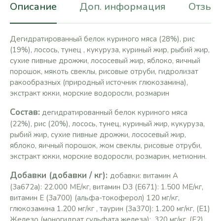
Описание
Доп. информация
Отзывы
Дегидратированный белок куриного мяса (28%), рис
(19%), лосось, тунец , кукуруза, куриный жир, рыбий жир,
сухие пивные дрожжи, лососевый жир, яблоко, яичный
порошок, мякоть свеклы, рисовые отруби, гидролизат
ракообразных (природный источник глюкозамина),
экстракт юкки, морские водоросли, розмарин
Состав:
дегидратированный белок куриного мяса
(22%), рис (20%), лосось, тунец, куриный жир, кукуруза,
рыбий жир, сухие пивные дрожжи, лососевый жир,
яблоко, яичный порошок, жом свеклы, рисовые отруби,
экстракт юкки, морские водоросли, розмарин, метионин.
Добавки (добавки / кг):
добавки: витамин А
(3a672a): 22.000 МЕ/кг, витамин D3 (E671): 1.500 МЕ/кг,
витамин Е (3a700) (альфа-токоферол) 120 мг/кг,
глюкозамина 1.200 мг/кг , таурин (3a370): 1.200 мг/кг, (Е1)
Железо (моногидрат сульфата железа):. 320 мг/кг, (Е2)