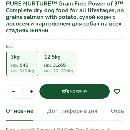
PURE NURTURE™ Grain Free Power of 3™
Complete dry dog food for all lifestages, no
grains salmon with potato, сухой корм с
лососем и картофелем для собак на всех
стадиях жизни
ВЕС
3kg
12,5kg
945
3,265
MDL
MDL
315
/kg
261.20
/kg
MDL
MDL
В КОРЗИНУ
Описание
Доп. информация
Отзывы