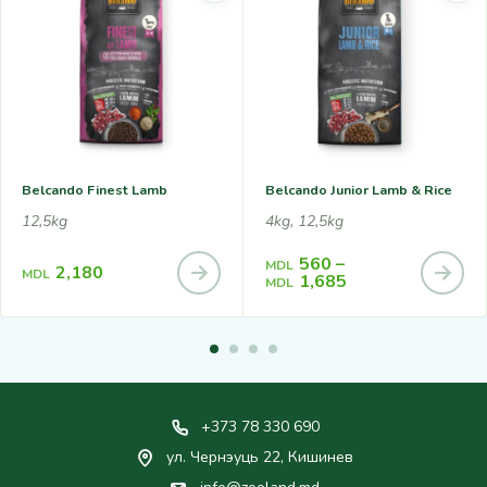
Belcando Finest Lamb
Belcando Junior Lamb & Rice
12,5kg
4kg, 12,5kg
560
–
MDL
2,180
MDL
1,685
MDL
+373 78 330 690
ул. Чернэуць 22, Кишинев