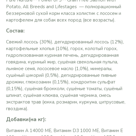
Pure Nurture™ Power of 3™ Grain Free Salmon with
Potato, All Breeds and Lifestages — полнорационный
беззерновой сухой корм класса холистик с лососем и
картофелем для собак всех пород (все возрасты).
Состав
:
Свежий лосось (30%), дегидрированный лосось (12%),
картофельные хлопья (10%), горох, колотый горох,
гидролизованная куриная печень, дегидрированная
говядина, куриный жир, сушёная свекольная пульпа,
льняное семя, лососевое масло (1,0%), минералы,
сушёный цикорий (0,5%), дегидрированные пивные
дрожжи, глюкозамин (0,15%), хондроитин сульфат
(0,15%), сушёная брокколи, сушёные томаты, сушёный
шпинат, сушёная клюква, сушёная черника, смесь
экстрактов трав (юкка, розмарин, куркума, цитрусовые,
гвоздика).
Добавки(на кг):
Витамин A 14000 МЕ, Витамин D3 1000 МЕ, Витамин E