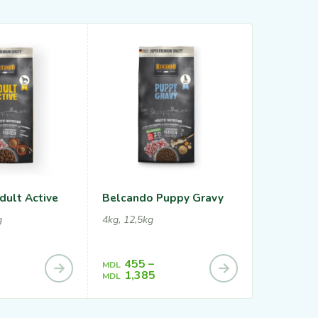
dult Active
Belcando Puppy Gravy
Belcando
g
4kg, 12,5kg
12,5kg
455
–
MDL
1,86
MDL
1,385
MDL