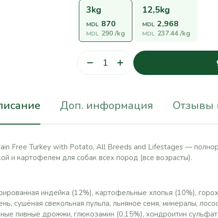
3kg
12,5kg
870
2,968
MDL
MDL
290
/kg
237.44
/kg
MDL
MDL
писание
Доп. информация
Отзывы 
ain Free Turkey with Potato, All Breeds and Lifestages — пол
кой и картофелем для собак всех пород (все возрасты).
ированная индейка (12%), картофельные хлопья (10%), горох,
нь, сушёная свекольная пульпа, льняное семя, минералы, лосо
ные пивные дрожжи, глюкозамин (0,15%), хондроитин сульфат 