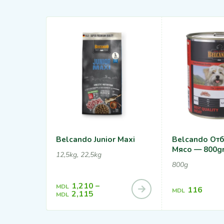
Belcando Junior Maxi
Belcando От
Мясо — 800g
12,5kg, 22,5kg
800g
1,210
–
MDL
116
MDL
2,115
MDL