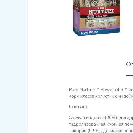
О
Pure Nurture™ Power of 3™ Gr
корм класса холистик с индей
Состав
:
Свежая индейка (30%), дегидр
гидролизованная куриная пече
цикорий (0,5%), дегидрирован