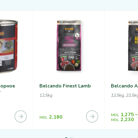
борное
Belcando Finest Lamb
Belcando A
r
12,5kg
12,5kg, 22,5k
1,275
–
MDL
2,180
MDL
2,230
MDL