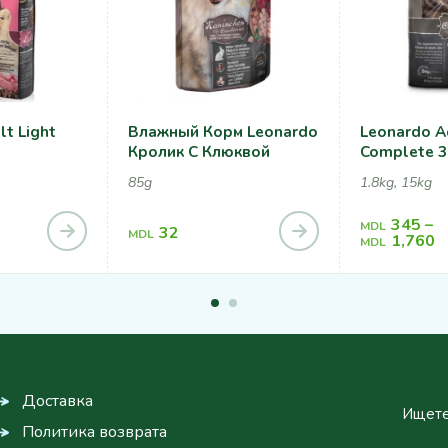
t Light
Влажный Корм Leonardo
Leonardo A
Кролик С Клюквой
Complete 3
85g
1.8kg, 15kg
345
–
MDL
32
MDL
1,760
MDL
Доставка
Ищете
Политика возврата