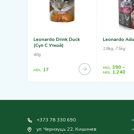
Leonardo Drink Duck
Leonardo Adul
(суп С Уткой)
1.8kg, 7.5kg
40g
390
–
MDL
17
MDL
1,240
MDL
+373 78 330 690
ул. Чернэуць 22, Кишинев