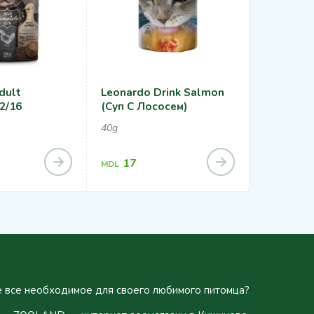
dult
Leonardo Drink Salmon
Leonardo
2/16
(суп С Лососем)
Rice
40g
1.8kg, 15kg
405
MDL
17
MDL
2,34
MDL
 все необходимое для своего любимого питомца?