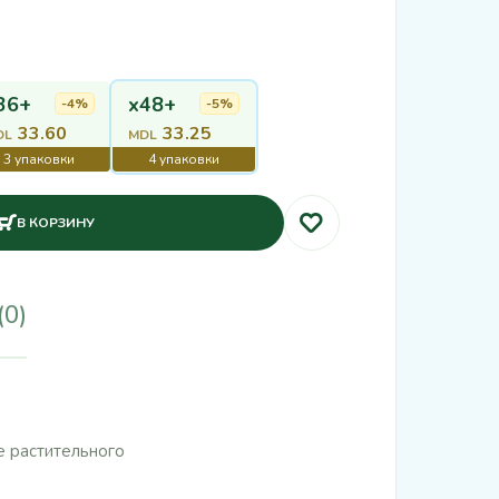
36+
x48+
-4%
-5%
33.60
33.25
DL
MDL
В КОРЗИНУ
(0)
е растительного