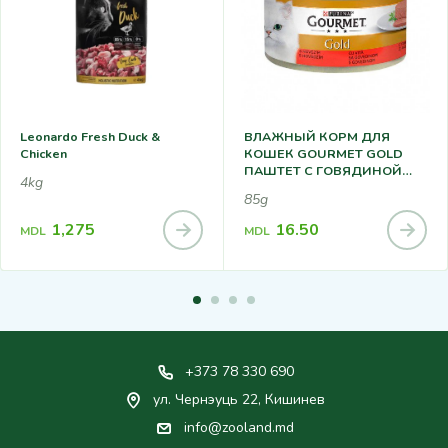
Leonardo Fresh Duck &
ВЛАЖНЫЙ КОРМ ДЛЯ
Chicken
КОШЕК GOURMET GOLD
ПАШТЕТ С ГОВЯДИНОЙ
4kg
85Г
85g
1,275
16.50
MDL
MDL
+373 78 330 690
ул. Чернэуць 22, Кишинев
info@zooland.md