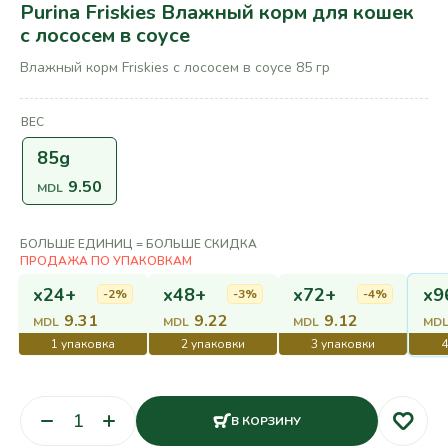
Purina Friskies Влажный корм для кошек
с лососем в соусе
Влажный корм Friskies с лососем в соусе 85 гр
ВЕС
85g
9.50
MDL
БОЛЬШЕ ЕДИНИЦ = БОЛЬШЕ СКИДКА
x24+
x48+
x72+
x9
-2%
-3%
-4%
9.31
9.22
9.12
MDL
MDL
MDL
MD
В КОРЗИНУ