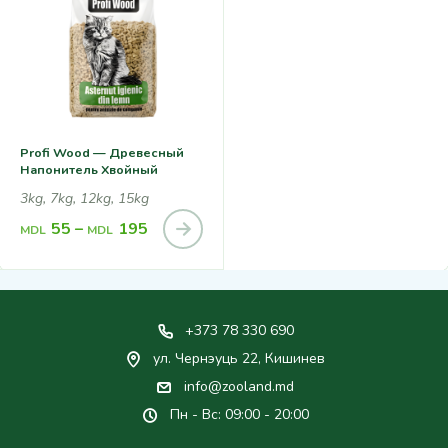
Profi Wood — Древесный
Напонитель Хвойный
3kg, 7kg, 12kg, 15kg
55
–
195
MDL
MDL
+373 78 330 690
ул. Чернэуць 22, Кишинев
info@zooland.md
Пн - Вс: 09:00 - 20:00